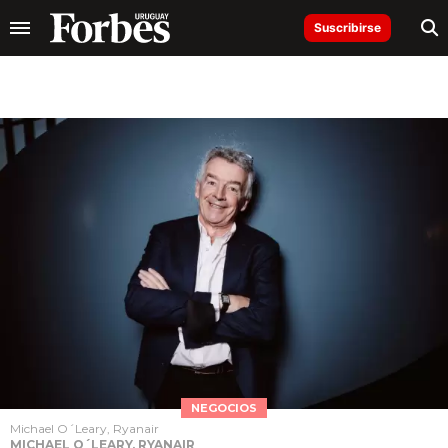
Suscribirse
NEGOCIOS
Michael O´Leary, Ryanair
MICHAEL O´LEARY, RYANAIR