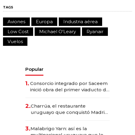
TAGS
Aviones
Europa
Industria aérea
Low Cost
Michael O'Leary
Ryanair
Vuelos
Popular
1.
Consorcio integrado por Saceem
inició obra del primer viaducto de
los Accesos Este a Montevideo;
inversión total asciende a US$ 54
2.
Charrúa, el restaurante
millones
uruguayo que conquistó Madrid:
sirve 300 cubiertos diarios, agota
reservas con un mes de
3.
Malabrigo Yarn: así es la
anticipación y prepara apertura
multinacional uruguaya que le