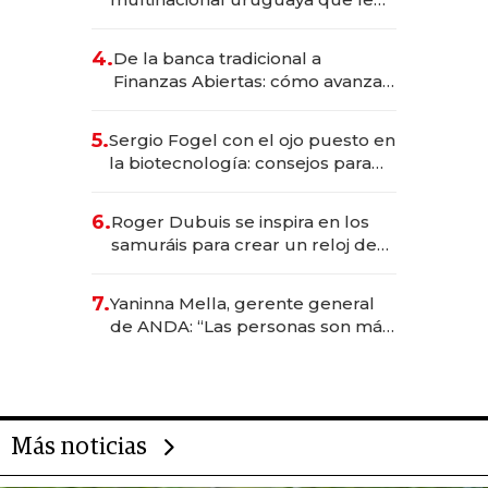
da de tejer al mundo
4.
De la banca tradicional a
Finanzas Abiertas: cómo avanza
el sistema financiero uruguayo
5.
Sergio Fogel con el ojo puesto en
la biotecnología: consejos para
emprendedores, oportunidades
de inversión y el rol de la IA
6.
Roger Dubuis se inspira en los
samuráis para crear un reloj de
US$ 384.000
7.
Yaninna Mella, gerente general
de ANDA: “Las personas son más
importantes que los problemas”
Más noticias