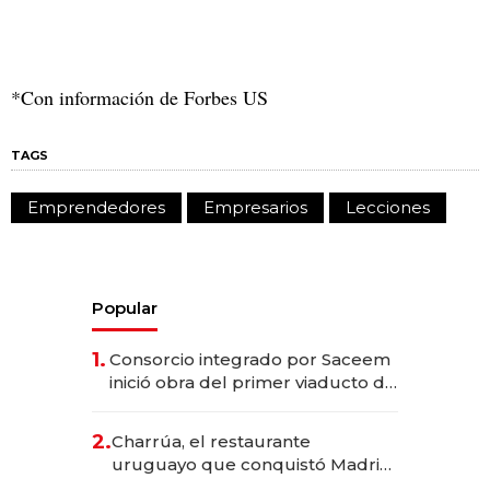
*Con información de Forbes US
TAGS
Emprendedores
Empresarios
Lecciones
Popular
1.
Consorcio integrado por Saceem
inició obra del primer viaducto de
los Accesos Este a Montevideo;
inversión total asciende a US$ 54
2.
Charrúa, el restaurante
millones
uruguayo que conquistó Madrid:
sirve 300 cubiertos diarios, agota