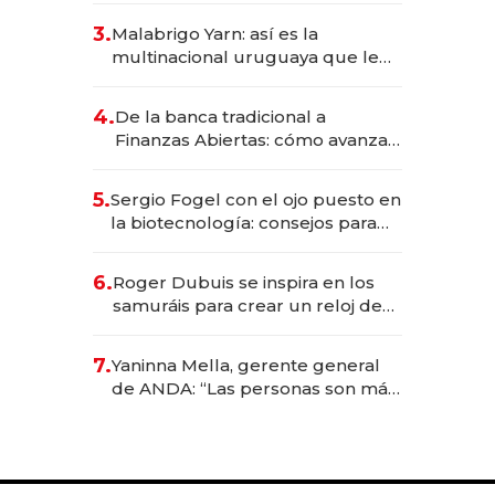
reservas con un mes de
3.
Malabrigo Yarn: así es la
anticipación y prepara apertura
multinacional uruguaya que le
da de tejer al mundo
4.
De la banca tradicional a
Finanzas Abiertas: cómo avanza
el sistema financiero uruguayo
5.
Sergio Fogel con el ojo puesto en
la biotecnología: consejos para
emprendedores, oportunidades
de inversión y el rol de la IA
6.
Roger Dubuis se inspira en los
samuráis para crear un reloj de
US$ 384.000
7.
Yaninna Mella, gerente general
de ANDA: “Las personas son más
importantes que los problemas”