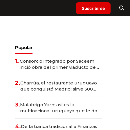
Suscribirse
Popular
1.
Consorcio integrado por Saceem
inició obra del primer viaducto de
los Accesos Este a Montevideo;
inversión total asciende a US$ 54
2.
Charrúa, el restaurante uruguayo
millones
que conquistó Madrid: sirve 300
cubiertos diarios, agota reservas
con un mes de anticipación y
3.
Malabrigo Yarn: así es la
prepara apertura
multinacional uruguaya que le da
de tejer al mundo
4.
De la banca tradicional a Finanzas