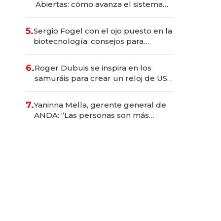
Abiertas: cómo avanza el sistema
financiero uruguayo
5.
Sergio Fogel con el ojo puesto en la
biotecnología: consejos para
emprendedores, oportunidades de
inversión y el rol de la IA
6.
Roger Dubuis se inspira en los
samuráis para crear un reloj de US$
384.000
7.
Yaninna Mella, gerente general de
ANDA: “Las personas son más
importantes que los problemas”