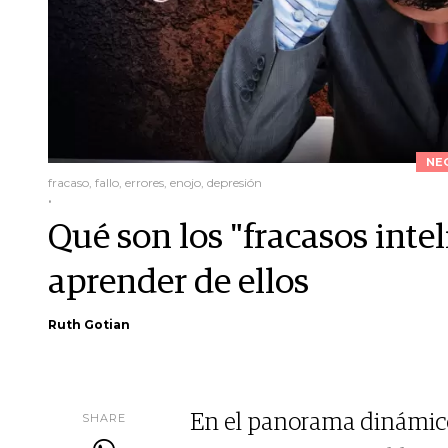
NE
fracaso, fallo, errores, enojo, depresión
.
Qué son los "fracasos inte
aprender de ellos
Ruth Gotian
SHARE
En el panorama dinámico d