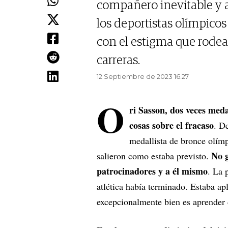
compañero inevitable y
los deportistas olímpicos
con el estigma que rodea
carreras.
12 Septiembre de 2023 16.27
O
ri Sasson, dos veces meda
cosas sobre el fracaso
. D
medallista de bronce olímpi
No g
salieron como estaba previsto.
patrocinadores y a él mismo
. La 
atlética había terminado. Estaba apl
excepcionalmente bien es aprender de