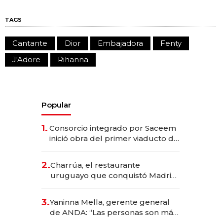
TAGS
Cantante
Dior
Embajadora
Fenty
J'Adore
Rihanna
Popular
1.
Consorcio integrado por Saceem
inició obra del primer viaducto de
los Accesos Este a Montevideo;
inversión total asciende a US$ 54
2.
Charrúa, el restaurante
millones
uruguayo que conquistó Madrid:
sirve 300 cubiertos diarios, agota
reservas con un mes de
3.
Yaninna Mella, gerente general
anticipación y prepara apertura
de ANDA: “Las personas son más