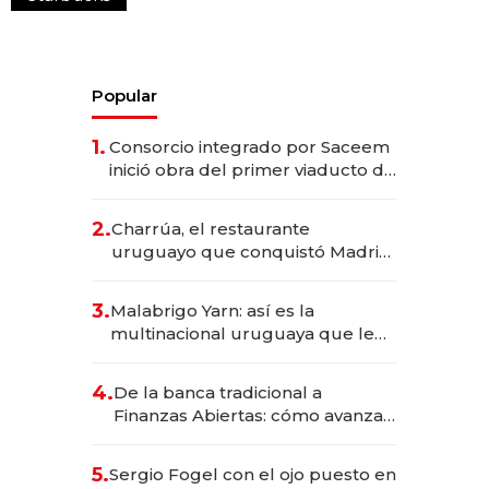
Popular
1.
Consorcio integrado por Saceem
inició obra del primer viaducto de
los Accesos Este a Montevideo;
inversión total asciende a US$ 54
2.
Charrúa, el restaurante
millones
uruguayo que conquistó Madrid:
sirve 300 cubiertos diarios, agota
reservas con un mes de
3.
Malabrigo Yarn: así es la
anticipación y prepara apertura
multinacional uruguaya que le
da de tejer al mundo
4.
De la banca tradicional a
Finanzas Abiertas: cómo avanza
el sistema financiero uruguayo
5.
Sergio Fogel con el ojo puesto en