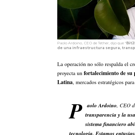
Paolo Ardoino, CEO de Tether, dijo que "
Bit
de una infraestructura segura, transp
La operación no sólo respalda el c
fortalecimiento de su
proyecta un
Latina
, mercados estratégicos par
P
aolo Ardoino
, CEO de
transparencia y la usa
sistema financiero abi
tecnología. Estamos entusias