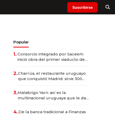
Suscribirse
Popular
1.
Consorcio integrado por Saceem
inició obra del primer viaducto de
los Accesos Este a Montevideo;
inversión total asciende a US$ 54
2.
Charrúa, el restaurante uruguayo
millones
que conquistó Madrid: sirve 300
cubiertos diarios, agota reservas
con un mes de anticipación y
3.
Malabrigo Yarn: así es la
prepara apertura
multinacional uruguaya que le da
de tejer al mundo
4.
De la banca tradicional a Finanzas