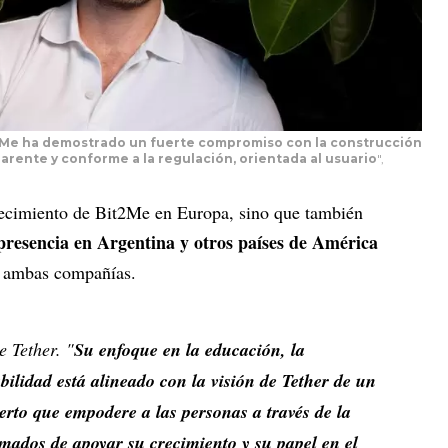
2Me ha demostrado un fuerte compromiso con la construcción
arente y conforme a la regulación, orientada al usuario
",
recimiento de Bit2Me en Europa, sino que también
 presencia en Argentina y otros países de América
a ambas compañías.
 Tether. "
Su enfoque en la educación, la
bilidad está alineado con la visión de Tether de un
erto que empodere a las personas a través de la
mados de apoyar su crecimiento y su papel en el