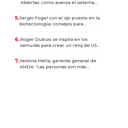
Abiertas: cómo avanza el sistema
financiero uruguayo
5.
Sergio Fogel con el ojo puesto en la
biotecnología: consejos para
emprendedores, oportunidades de
inversión y el rol de la IA
6.
Roger Dubuis se inspira en los
samuráis para crear un reloj de US$
384.000
7.
Yaninna Mella, gerente general de
ANDA: “Las personas son más
importantes que los problemas”