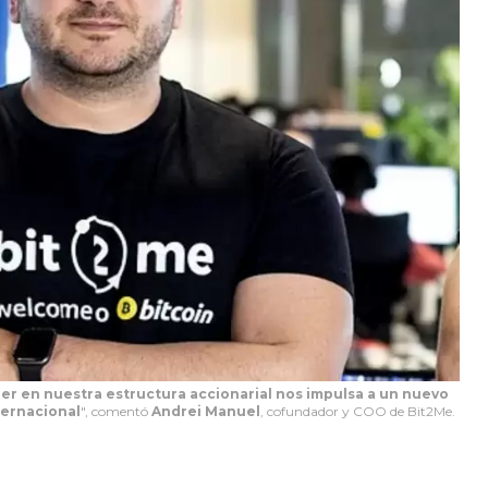
er en nuestra estructura accionarial nos impulsa a un nuevo
ternacional
", comentó
Andrei Manuel
, cofundador y COO de Bit2Me.