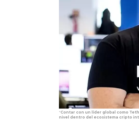
"
Contar con un líder global como Teth
nivel dentro del ecosistema cripto in