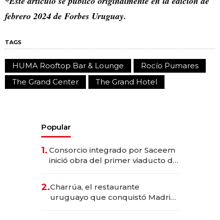
*Este artículo se publicó originalmente en la edición de
febrero 2024 de Forbes Uruguay.
TAGS
HUMA Rooftop Bar & Lounge
Rocío Pumares
The Grand Center
The Grand Hotel
Popular
1.
Consorcio integrado por Saceem
inició obra del primer viaducto de
los Accesos Este a Montevideo;
inversión total asciende a US$ 54
2.
Charrúa, el restaurante
millones
uruguayo que conquistó Madrid:
sirve 300 cubiertos diarios, agota
reservas con un mes de