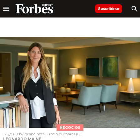
Suscribirse
NEGOCIOS
125_fu10 bv grand hotel - rocío pumares (6)
LEONARDO MAINÉ