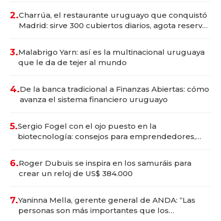
millones
2.
Charrúa, el restaurante uruguayo que conquistó
Madrid: sirve 300 cubiertos diarios, agota reservas
con un mes de anticipación y prepara apertura
3.
Malabrigo Yarn: así es la multinacional uruguaya
que le da de tejer al mundo
4.
De la banca tradicional a Finanzas Abiertas: cómo
avanza el sistema financiero uruguayo
5.
Sergio Fogel con el ojo puesto en la
biotecnología: consejos para emprendedores,
oportunidades de inversión y el rol de la IA
6.
Roger Dubuis se inspira en los samuráis para
crear un reloj de US$ 384.000
7.
Yaninna Mella, gerente general de ANDA: “Las
personas son más importantes que los
problemas”