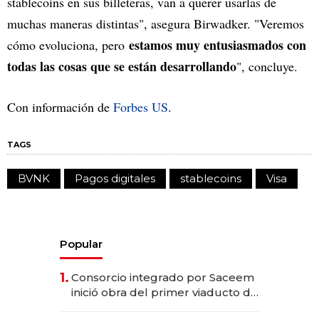
stablecoins en sus billeteras, van a querer usarlas de
muchas maneras distintas", asegura Birwadker. "Veremos
estamos muy entusiasmados con
cómo evoluciona, pero
todas las cosas que se están desarrollando
", concluye.
Con información de
Forbes US
.
TAGS
BVNK
Pagos digitales
stablecoins
Visa
Popular
1.
Consorcio integrado por Saceem
inició obra del primer viaducto de
los Accesos Este a Montevideo;