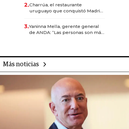
inversión total asciende a US$ 54
2.
Charrúa, el restaurante
millones
uruguayo que conquistó Madrid:
sirve 300 cubiertos diarios, agota
reservas con un mes de
3.
Yaninna Mella, gerente general
anticipación y prepara apertura
de ANDA: “Las personas son más
importantes que los problemas”
Más noticias