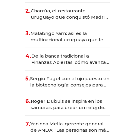
los Accesos Este a Montevideo;
inversión total asciende a US$ 54
2.
Charrúa, el restaurante
millones
uruguayo que conquistó Madrid:
sirve 300 cubiertos diarios, agota
reservas con un mes de
3.
Malabrigo Yarn: así es la
anticipación y prepara apertura
multinacional uruguaya que le
da de tejer al mundo
4.
De la banca tradicional a
Finanzas Abiertas: cómo avanza
el sistema financiero uruguayo
5.
Sergio Fogel con el ojo puesto en
la biotecnología: consejos para
emprendedores, oportunidades
de inversión y el rol de la IA
6.
Roger Dubuis se inspira en los
samuráis para crear un reloj de
US$ 384.000
7.
Yaninna Mella, gerente general
de ANDA: “Las personas son más