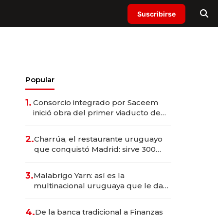
Suscribirse
Popular
1.
Consorcio integrado por Saceem
inició obra del primer viaducto de
los Accesos Este a Montevideo;
inversión total asciende a US$ 54
2.
Charrúa, el restaurante uruguayo
millones
que conquistó Madrid: sirve 300
cubiertos diarios, agota reservas
con un mes de anticipación y
3.
Malabrigo Yarn: así es la
prepara apertura
multinacional uruguaya que le da
de tejer al mundo
4.
De la banca tradicional a Finanzas