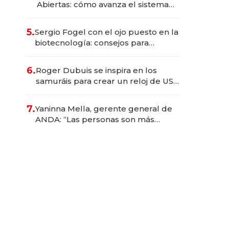
Abiertas: cómo avanza el sistema
financiero uruguayo
5.
Sergio Fogel con el ojo puesto en la
biotecnología: consejos para
emprendedores, oportunidades de
inversión y el rol de la IA
6.
Roger Dubuis se inspira en los
samuráis para crear un reloj de US$
384.000
7.
Yaninna Mella, gerente general de
ANDA: “Las personas son más
importantes que los problemas”