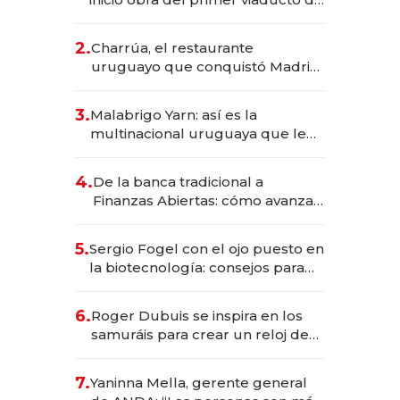
los Accesos Este a Montevideo;
inversión total asciende a US$ 54
2.
Charrúa, el restaurante
millones
uruguayo que conquistó Madrid:
sirve 300 cubiertos diarios, agota
reservas con un mes de
3.
Malabrigo Yarn: así es la
anticipación y prepara apertura
multinacional uruguaya que le
da de tejer al mundo
4.
De la banca tradicional a
Finanzas Abiertas: cómo avanza
el sistema financiero uruguayo
5.
Sergio Fogel con el ojo puesto en
la biotecnología: consejos para
emprendedores, oportunidades
de inversión y el rol de la IA
6.
Roger Dubuis se inspira en los
samuráis para crear un reloj de
US$ 384.000
7.
Yaninna Mella, gerente general