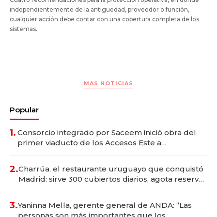
independientemente de la antigüedad, proveedor o función,
cualquier acción debe contar con una cobertura completa de los
sistemas.
MAS NOTICIAS
Popular
1.
Consorcio integrado por Saceem inició obra del
primer viaducto de los Accesos Este a
Montevideo; inversión total asciende a US$ 54
millones
2.
Charrúa, el restaurante uruguayo que conquistó
Madrid: sirve 300 cubiertos diarios, agota reservas
con un mes de anticipación y prepara apertura
3.
Yaninna Mella, gerente general de ANDA: “Las
personas son más importantes que los