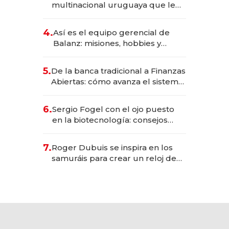
multinacional uruguaya que le
da de tejer al mundo
4.
Así es el equipo gerencial de
Balanz: misiones, hobbies y
metas para este año
5.
De la banca tradicional a Finanzas
Abiertas: cómo avanza el sistema
financiero uruguayo
6.
Sergio Fogel con el ojo puesto
en la biotecnología: consejos
para emprendedores,
oportunidades de inversión y el
7.
Roger Dubuis se inspira en los
rol de la IA
samuráis para crear un reloj de
US$ 384.000