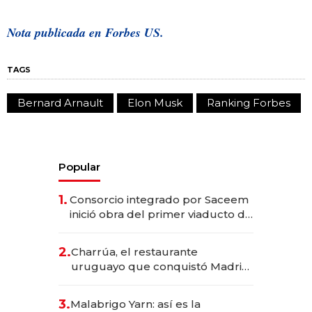
Nota publicada en Forbes US.
TAGS
Bernard Arnault
Elon Musk
Ranking Forbes
Popular
1.
Consorcio integrado por Saceem
inició obra del primer viaducto de
los Accesos Este a Montevideo;
inversión total asciende a US$ 54
2.
Charrúa, el restaurante
millones
uruguayo que conquistó Madrid:
sirve 300 cubiertos diarios, agota
reservas con un mes de
3.
Malabrigo Yarn: así es la
anticipación y prepara apertura