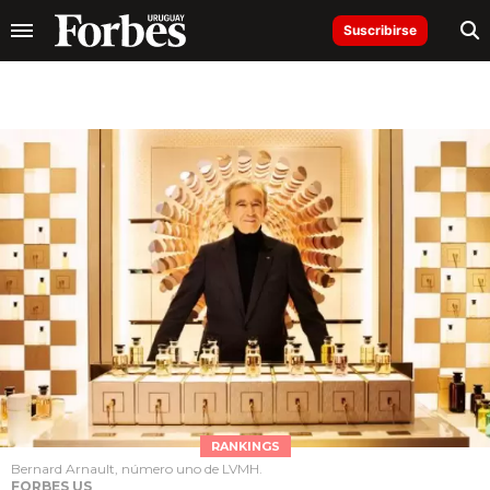
Suscribirse
RANKINGS
Bernard Arnault, número uno de LVMH.
FORBES US