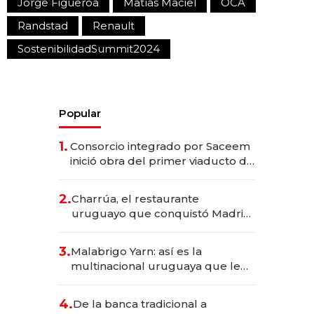
Jorge Figueroa
Matías Maciel
OCA
Randstad
Renault
SostenibilidadSummit2024
Popular
1.
Consorcio integrado por Saceem
inició obra del primer viaducto de
los Accesos Este a Montevideo;
inversión total asciende a US$ 54
2.
Charrúa, el restaurante
millones
uruguayo que conquistó Madrid:
sirve 300 cubiertos diarios, agota
reservas con un mes de
3.
Malabrigo Yarn: así es la
anticipación y prepara apertura
multinacional uruguaya que le
da de tejer al mundo
4.
De la banca tradicional a