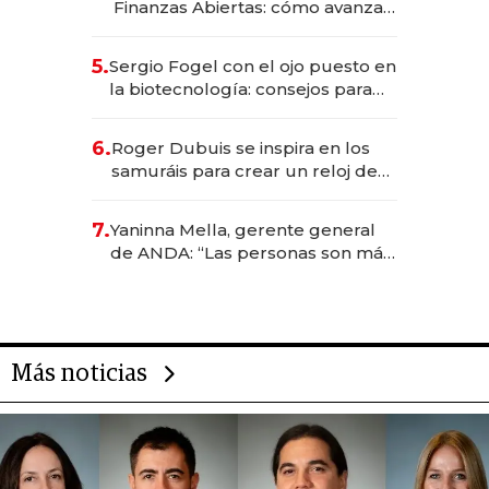
Finanzas Abiertas: cómo avanza
el sistema financiero uruguayo
5.
Sergio Fogel con el ojo puesto en
la biotecnología: consejos para
emprendedores, oportunidades
de inversión y el rol de la IA
6.
Roger Dubuis se inspira en los
samuráis para crear un reloj de
US$ 384.000
7.
Yaninna Mella, gerente general
de ANDA: “Las personas son más
importantes que los problemas”
Más noticias