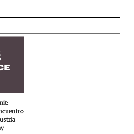
it:
encuentro
ustria
ay