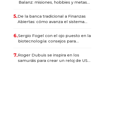
Balanz: misiones, hobbies y metas
para este año
5.
De la banca tradicional a Finanzas
Abiertas: cómo avanza el sistema
financiero uruguayo
6.
Sergio Fogel con el ojo puesto en la
biotecnología: consejos para
emprendedores, oportunidades de
inversión y el rol de la IA
7.
Roger Dubuis se inspira en los
samuráis para crear un reloj de US$
384.000