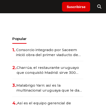
Suscribirse
Popular
1.
Consorcio integrado por Saceem
inició obra del primer viaducto de
los Accesos Este a Montevideo;
inversión total asciende a US$ 54
2.
Charrúa, el restaurante uruguayo
millones
que conquistó Madrid: sirve 300
cubiertos diarios, agota reservas
con un mes de anticipación y
3.
Malabrigo Yarn: así es la
prepara apertura
multinacional uruguaya que le da
de tejer al mundo
4.
Así es el equipo gerencial de