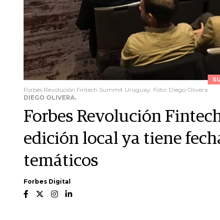
S
Forbes Revolución Fintech Summit Uruguay. Foto: Diego Olivera.
DIEGO OLIVERA.
Forbes Revolución Fintec
edición local ya tiene fech
temáticos
Forbes Digital