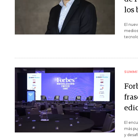
los 
El nuev
medios 
tecnolo
SUMMI
For
fra
edi
El encu
más puj
y desaf