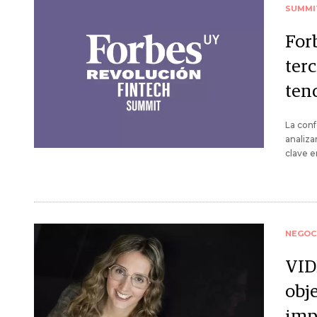
SUMMI
For
terc
ten
La conf
analiza
clave e
NEGOC
VIDE
obje
imp