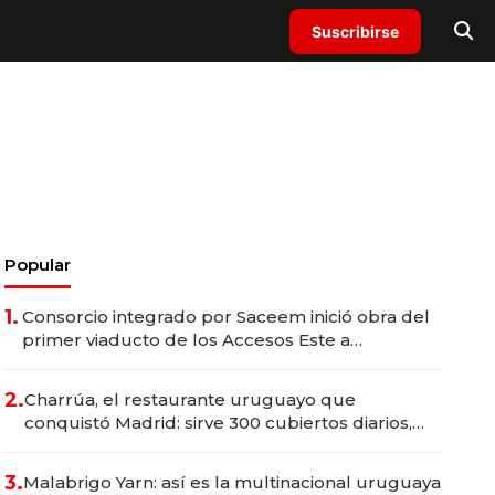
Suscribirse
Popular
1.
Consorcio integrado por Saceem inició obra del
primer viaducto de los Accesos Este a
Montevideo; inversión total asciende a US$ 54
millones
2.
Charrúa, el restaurante uruguayo que
conquistó Madrid: sirve 300 cubiertos diarios,
agota reservas con un mes de anticipación y
prepara apertura
3.
Malabrigo Yarn: así es la multinacional uruguaya