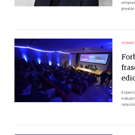
empresa
prestar
SUMMI
For
fras
edic
Experto
industr
relació