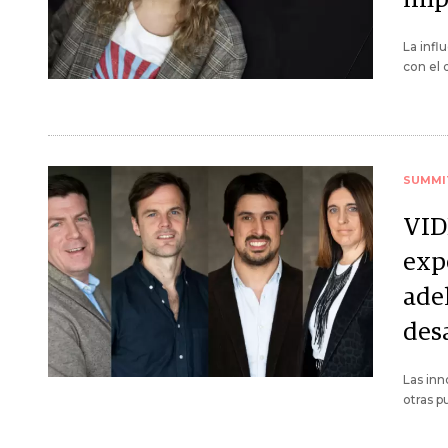
La infl
con el 
SUMMI
VIDE
expe
ade
des
Las inn
otras p