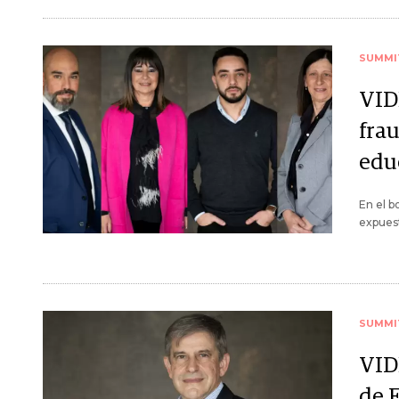
SUMMI
VID
frau
edu
En el b
expuest
SUMMI
VID
de F