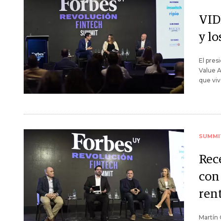
VID
y lo
El pres
Value A
que viv
SUMMI
Rece
con
ren
Martín 