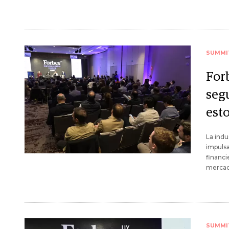
SUMMI
For
seg
esto
La indu
impulsa
financi
mercado
SUMMI