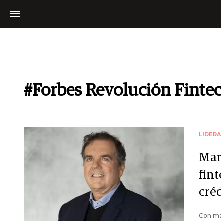
#Forbes Revolución Fint
LIDER
Mart
fint
créd
Con má