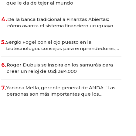
que le da de tejer al mundo
4.
De la banca tradicional a Finanzas Abiertas:
cómo avanza el sistema financiero uruguayo
5.
Sergio Fogel con el ojo puesto en la
biotecnología: consejos para emprendedores,
oportunidades de inversión y el rol de la IA
6.
Roger Dubuis se inspira en los samuráis para
crear un reloj de US$ 384.000
7.
Yaninna Mella, gerente general de ANDA: “Las
personas son más importantes que los
problemas”