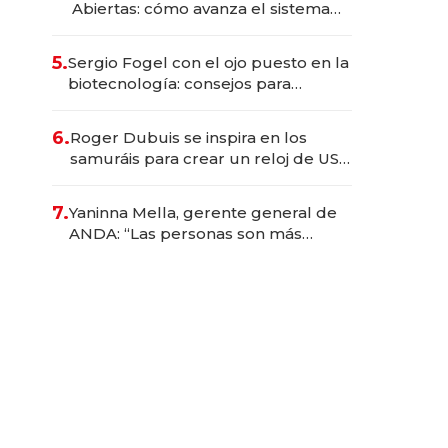
Abiertas: cómo avanza el sistema
financiero uruguayo
5.
Sergio Fogel con el ojo puesto en la
biotecnología: consejos para
emprendedores, oportunidades de
inversión y el rol de la IA
6.
Roger Dubuis se inspira en los
samuráis para crear un reloj de US$
384.000
7.
Yaninna Mella, gerente general de
ANDA: “Las personas son más
importantes que los problemas”