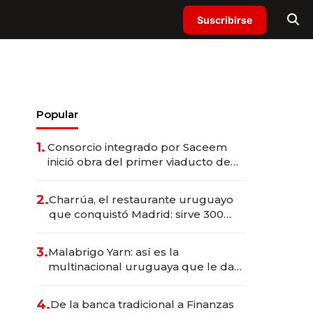
Suscribirse
Popular
1.
Consorcio integrado por Saceem
inició obra del primer viaducto de
los Accesos Este a Montevideo;
inversión total asciende a US$ 54
2.
Charrúa, el restaurante uruguayo
millones
que conquistó Madrid: sirve 300
cubiertos diarios, agota reservas
con un mes de anticipación y
3.
Malabrigo Yarn: así es la
prepara apertura
multinacional uruguaya que le da
de tejer al mundo
4.
De la banca tradicional a Finanzas