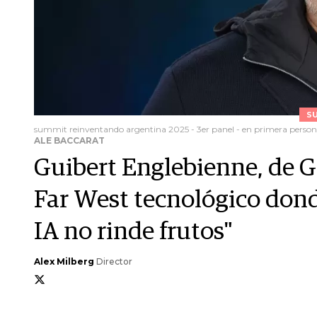
S
summit reinventando argentina 2025 - 3er panel - en primera person
ALE BACCARAT
Guibert Englebienne, de G
Far West tecnológico dond
IA no rinde frutos"
Alex Milberg
Director