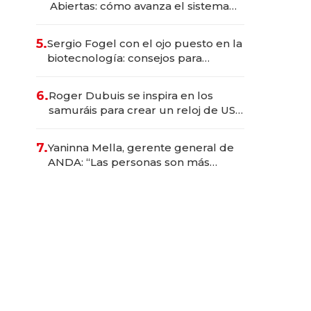
Abiertas: cómo avanza el sistema
financiero uruguayo
5.
Sergio Fogel con el ojo puesto en la
biotecnología: consejos para
emprendedores, oportunidades de
inversión y el rol de la IA
6.
Roger Dubuis se inspira en los
samuráis para crear un reloj de US$
384.000
7.
Yaninna Mella, gerente general de
ANDA: “Las personas son más
importantes que los problemas”