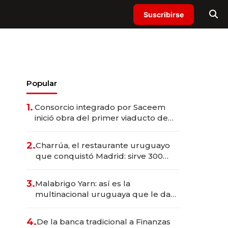
Suscribirse
Popular
1.
Consorcio integrado por Saceem
inició obra del primer viaducto de
los Accesos Este a Montevideo;
inversión total asciende a US$ 54
2.
Charrúa, el restaurante uruguayo
millones
que conquistó Madrid: sirve 300
cubiertos diarios, agota reservas
con un mes de anticipación y
3.
Malabrigo Yarn: así es la
prepara apertura
multinacional uruguaya que le da
de tejer al mundo
4.
De la banca tradicional a Finanzas