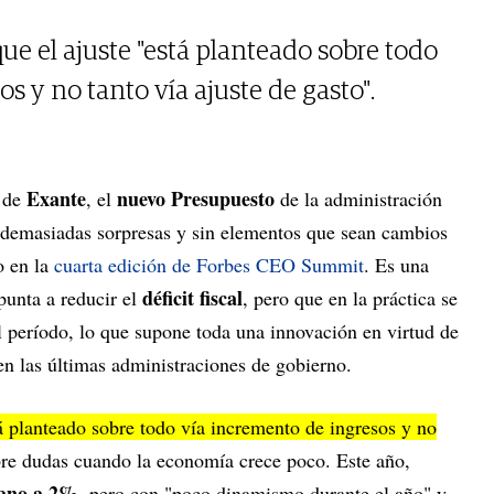
ue el ajuste "está planteado sobre todo
s y no tanto vía ajuste de gasto".
Exante
nuevo Presupuesto
a de
, el
de la administración
n demasiadas sorpresas y sin elementos que sean cambios
jo en la
cuarta edición de Forbes CEO Summit
. Es una
déficit fiscal
punta a reducir el
, pero que en la práctica se
l período, lo que supone toda una innovación en virtud de
en las últimas administraciones de gobierno.
tá planteado sobre todo vía incremento de ingresos y no
bre dudas cuando la economía crece poco. Este año,
cano a 2%
, pero con "poco dinamismo durante el año" y