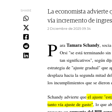
SHARE
La economista advierte q
vía incremento de ingreso
2 Diciembre de 2025 09.34
P
Tamara Schandy
ara
, soci
Orsi "se está terminando si
tan significativos", según di
estrategia de "ajuste gradual" que a
desplaza hacia la segunda mitad de
los incumplimientos que se dieron 
Schandy advierte que
el ajuste "es
tanto vía ajuste de gasto"
, lo que a
aumento del PIB cer
proyecta un