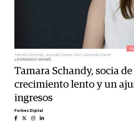
S
Tamara Schandy, socia de Exante. Foto: Leonardo Mainé.
LEONARDO MAINÉ.
Tamara Schandy, socia de 
crecimiento lento y un aju
ingresos
Forbes Digital