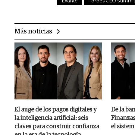
Exante
Forbes CEO Summi
Más noticias
El auge de los pagos digitales y
De la ban
la inteligencia artificial: seis
Finanzas
claves para construir confianza
el siste
en la era de la tecnología