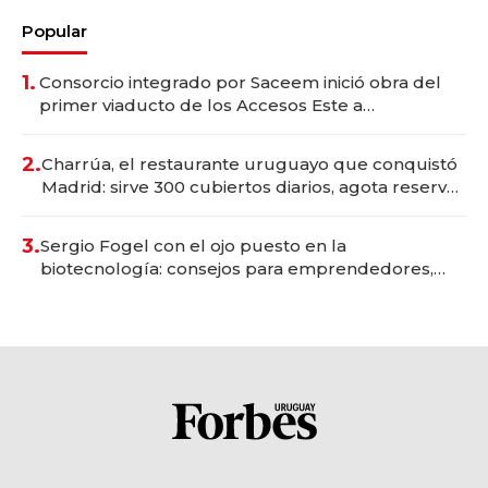
Popular
1.
Consorcio integrado por Saceem inició obra del
primer viaducto de los Accesos Este a
Montevideo; inversión total asciende a US$ 54
millones
2.
Charrúa, el restaurante uruguayo que conquistó
Madrid: sirve 300 cubiertos diarios, agota reservas
con un mes de anticipación y prepara apertura
3.
Sergio Fogel con el ojo puesto en la
biotecnología: consejos para emprendedores,
oportunidades de inversión y el rol de la IA