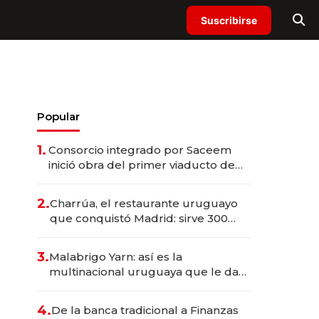
Suscribirse
Popular
1.
Consorcio integrado por Saceem
inició obra del primer viaducto de
los Accesos Este a Montevideo;
inversión total asciende a US$ 54
2.
Charrúa, el restaurante uruguayo
millones
que conquistó Madrid: sirve 300
cubiertos diarios, agota reservas
con un mes de anticipación y
3.
Malabrigo Yarn: así es la
prepara apertura
multinacional uruguaya que le da
de tejer al mundo
4.
De la banca tradicional a Finanzas