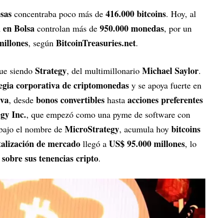
sas
416.000 bitcoins
concentraba poco más de
. Hoy, al
 en Bolsa
950.000 monedas
controlan más de
, por un
millones
BitcoinTreasuries.net
, según
.
Strategy
Michael Saylor
gue siendo
, del multimillonario
.
tegia corporativa de criptomonedas
y se apoya fuerte en
iva
bonos convertibles
acciones preferentes
, desde
hasta
egy Inc.
, que empezó como una pyme de software con
MicroStrategy
bitcoins
 bajo el nombre de
, acumula hoy
talización de mercado
US$ 95.000 millones
llegó a
, lo
sobre sus tenencias cripto
.