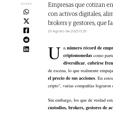
SHARE
Empresas que cotizan en
con activos digitales, al
brokers y gestores, que 
20 Agosto de 2025 13.29
U
número récord de empre
n
criptomonedas
como parte 
diversificar
cubrirse fren
,
de escena, lo que realmente empuja 
el precio de sus acciones
. En esto
cripto", varias compañías lograron 
Sin embargo, los que de verdad está
custodios, brokers, gestores de ac