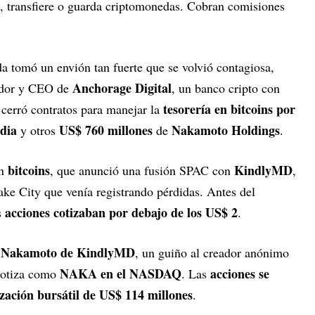
, transfiere o guarda criptomonedas. Cobran comisiones
a tomó un envión tan fuerte que se volvió contagiosa,
Anchorage Digital
ador y CEO de
, un banco cripto con
tesorería en bitcoins por
cerró contratos para manejar la
dia
US$ 760 millones
Nakamoto Holdings
y otros
de
.
bitcoins
KindlyMD
en
, que anunció una fusión SPAC con
,
ake City que venía registrando pérdidas. Antes del
acciones cotizaban por debajo de los US$ 2
s
.
Nakamoto de KindlyMD
e
, un guiño al creador anónimo
NAKA en el NASDAQ
acciones se
cotiza como
. Las
ización bursátil de US$ 114 millones
.