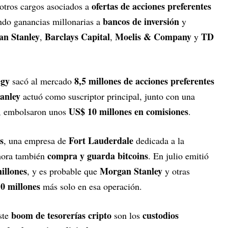
ofertas de acciones preferentes
otros cargos asociados a
bancos de inversión
ndo ganancias millonarias a
y
n Stanley
Barclays Capital
Moelis & Company
TD
,
,
y
egy
8,5 millones de acciones preferentes
sacó al mercado
anley
actuó como suscriptor principal, junto con una
US$ 10 millones en comisiones
o, embolsaron unos
.
s
Fort Lauderdale
, una empresa de
dedicada a la
compra y guarda bitcoins
hora también
. En julio emitió
illones
Morgan Stanley
, y es probable que
y otras
0 millones
más solo en esa operación.
boom de tesorerías cripto
custodios
ste
son los