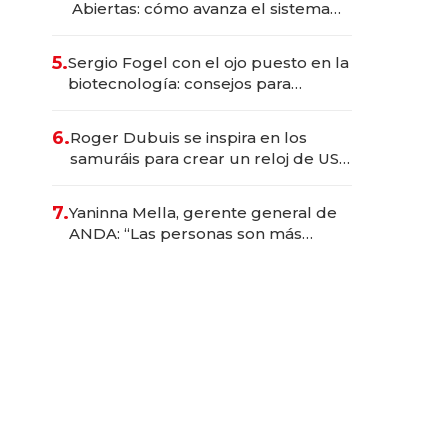
Abiertas: cómo avanza el sistema
financiero uruguayo
5.
Sergio Fogel con el ojo puesto en la
biotecnología: consejos para
emprendedores, oportunidades de
inversión y el rol de la IA
6.
Roger Dubuis se inspira en los
samuráis para crear un reloj de US$
384.000
7.
Yaninna Mella, gerente general de
ANDA: “Las personas son más
importantes que los problemas”