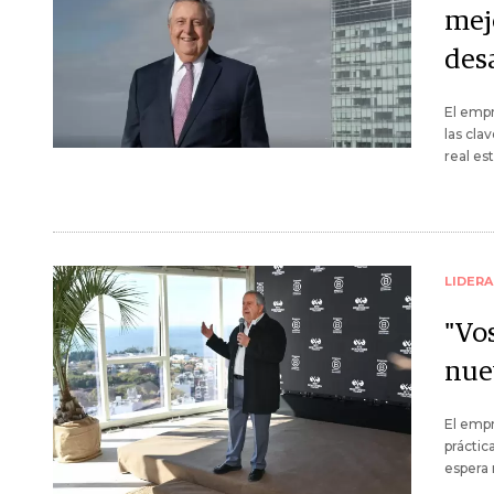
mej
des
El empr
las cla
real es
LIDER
"Vos
nue
El empr
práctic
espera 