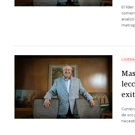
El líde
comerc
analizó
metropo
LIDER
Mas
lec
exit
Constru
de oro 
necesit