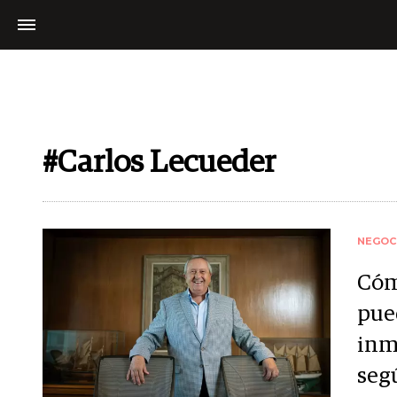
#Carlos Lecueder
NEGOC
Cóm
pue
inm
seg