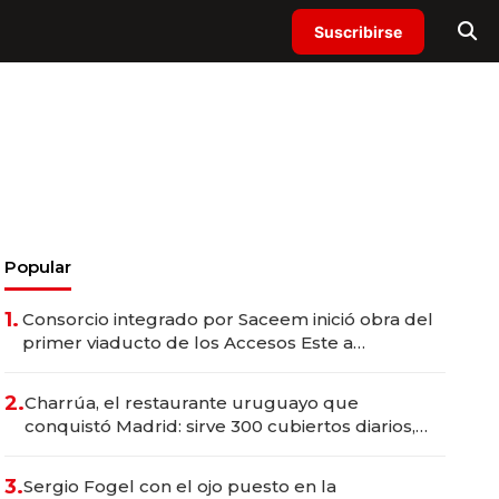
Suscribirse
Popular
1.
Consorcio integrado por Saceem inició obra del
primer viaducto de los Accesos Este a
Montevideo; inversión total asciende a US$ 54
millones
2.
Charrúa, el restaurante uruguayo que
conquistó Madrid: sirve 300 cubiertos diarios,
agota reservas con un mes de anticipación y
prepara apertura
3.
Sergio Fogel con el ojo puesto en la