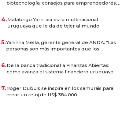
biotecnología: consejos para emprendedores,
oportunidades de inversión y el rol de la IA
4.
Malabrigo Yarn: así es la multinacional
uruguaya que le da de tejer al mundo
5.
Yaninna Mella, gerente general de ANDA: “Las
personas son más importantes que los
problemas”
6.
De la banca tradicional a Finanzas Abiertas:
cómo avanza el sistema financiero uruguayo
7.
Roger Dubuis se inspira en los samuráis para
crear un reloj de US$ 384.000