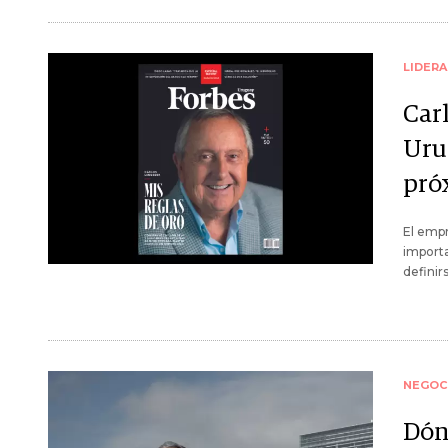
LIDER
Carl
Urug
pró
El empr
importa
definir
NEGOC
Dón