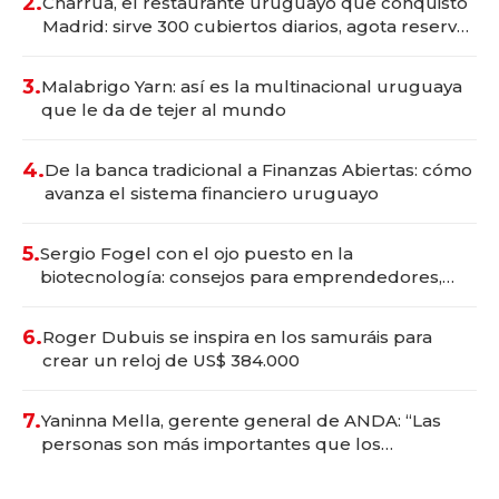
2.
Charrúa, el restaurante uruguayo que conquistó
Madrid: sirve 300 cubiertos diarios, agota reservas
con un mes de anticipación y prepara apertura
3.
Malabrigo Yarn: así es la multinacional uruguaya
que le da de tejer al mundo
4.
De la banca tradicional a Finanzas Abiertas: cómo
avanza el sistema financiero uruguayo
5.
Sergio Fogel con el ojo puesto en la
biotecnología: consejos para emprendedores,
oportunidades de inversión y el rol de la IA
6.
Roger Dubuis se inspira en los samuráis para
crear un reloj de US$ 384.000
7.
Yaninna Mella, gerente general de ANDA: “Las
personas son más importantes que los
problemas”