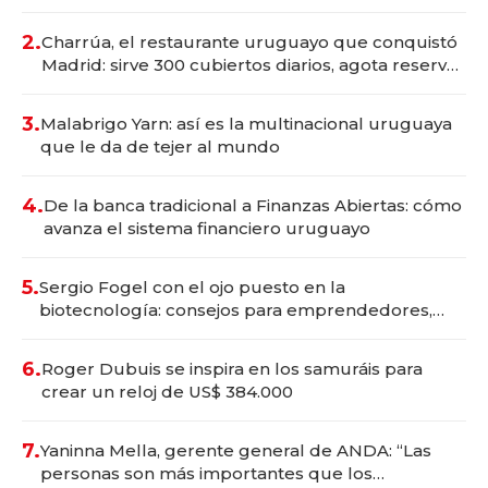
Montevideo; inversión total asciende a US$ 54
millones
2.
Charrúa, el restaurante uruguayo que conquistó
Madrid: sirve 300 cubiertos diarios, agota reservas
con un mes de anticipación y prepara apertura
3.
Malabrigo Yarn: así es la multinacional uruguaya
que le da de tejer al mundo
4.
De la banca tradicional a Finanzas Abiertas: cómo
avanza el sistema financiero uruguayo
5.
Sergio Fogel con el ojo puesto en la
biotecnología: consejos para emprendedores,
oportunidades de inversión y el rol de la IA
6.
Roger Dubuis se inspira en los samuráis para
crear un reloj de US$ 384.000
7.
Yaninna Mella, gerente general de ANDA: “Las
personas son más importantes que los