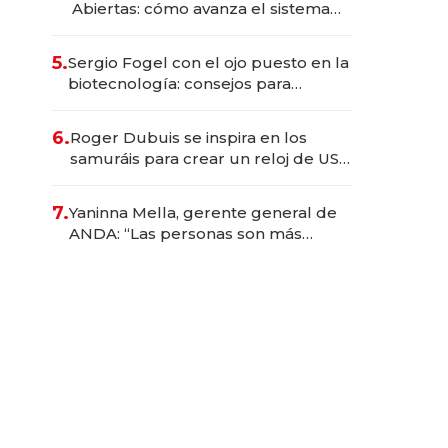
Abiertas: cómo avanza el sistema
financiero uruguayo
5.
Sergio Fogel con el ojo puesto en la
biotecnología: consejos para
emprendedores, oportunidades de
inversión y el rol de la IA
6.
Roger Dubuis se inspira en los
samuráis para crear un reloj de US$
384.000
7.
Yaninna Mella, gerente general de
ANDA: “Las personas son más
importantes que los problemas”