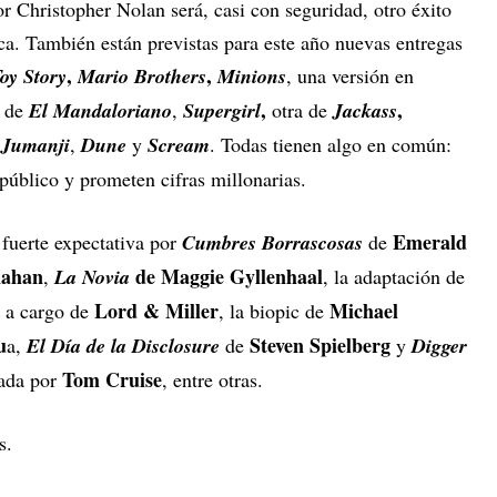
r Christopher Nolan será, casi con seguridad, otro éxito
tica. También están previstas para este año nuevas entregas
,
,
oy Story
Mario Brothers
Minions
, una versión en
,
,
 de
El Mandaloriano
,
Supergirl
otra de
Jackass
,
Jumanji
,
Dune
y
Scream
. Todas tienen algo en común:
público y prometen cifras millonarias.
Emerald
 fuerte expectativa por
Cumbres Borrascosas
de
nahan
de Maggie Gyllenhaal
,
La Novia
, la adaptación de
r
Lord & Miller
Michael
a cargo de
, la biopic de
u
Steven Spielberg
a,
El Día de la Disclosure
de
y
Digger
Tom Cruise
zada por
, entre otras.
s.