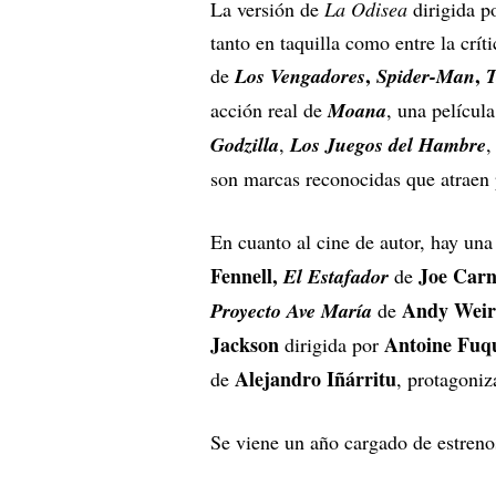
La versión de
La Odisea
dirigida po
tanto en taquilla como entre la crí
,
,
de
Los Vengadores
Spider-Man
T
acción real de
Moana
, una película
Godzilla
,
Los Juegos del Hambre
son marcas reconocidas que atraen 
En cuanto al cine de autor, hay una
Fennell,
Joe Car
El Estafador
de
Andy Wei
Proyecto Ave María
de
Jackson
Antoine Fuq
dirigida por
Alejandro Iñárritu
de
, protagoni
Se viene un año cargado de estreno