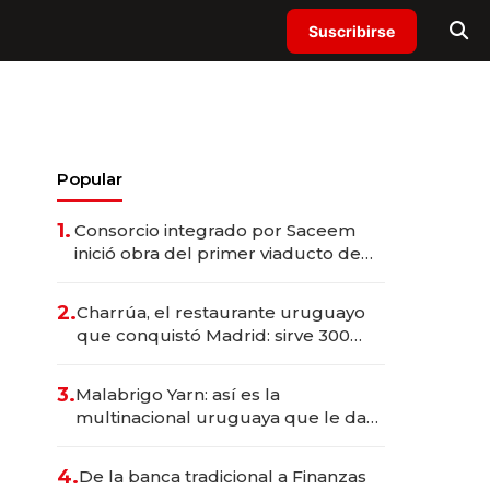
Suscribirse
Popular
1.
Consorcio integrado por Saceem
inició obra del primer viaducto de
los Accesos Este a Montevideo;
inversión total asciende a US$ 54
2.
Charrúa, el restaurante uruguayo
millones
que conquistó Madrid: sirve 300
cubiertos diarios, agota reservas
con un mes de anticipación y
3.
Malabrigo Yarn: así es la
prepara apertura
multinacional uruguaya que le da
de tejer al mundo
4.
De la banca tradicional a Finanzas