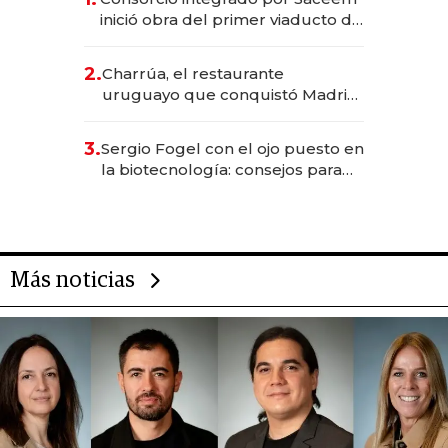
inició obra del primer viaducto de
los Accesos Este a Montevideo;
inversión total asciende a US$ 54
2.
Charrúa, el restaurante
millones
uruguayo que conquistó Madrid:
sirve 300 cubiertos diarios, agota
reservas con un mes de
3.
Sergio Fogel con el ojo puesto en
anticipación y prepara apertura
la biotecnología: consejos para
emprendedores, oportunidades
de inversión y el rol de la IA
Más noticias