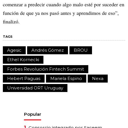
comenzar a predecir cuando algo malo esté por suceder en
función de que ya nos pasó antes y aprendimos de eso”,
finalizó.
TAGS
Agesic
Andrés Gómez
BROU
Ethel Kornecki
Forbes Revolución Fintech Summit
Hebert Paguas
Mariela Espino
Nexa
Universidad ORT Uruguay
Popular
1.
Consorcio integrado por Saceem