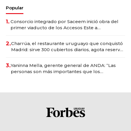
Popular
1.
Consorcio integrado por Saceem inició obra del
primer viaducto de los Accesos Este a
Montevideo; inversión total asciende a US$ 54
millones
2.
Charrúa, el restaurante uruguayo que conquistó
Madrid: sirve 300 cubiertos diarios, agota reservas
con un mes de anticipación y prepara apertura
3.
Yaninna Mella, gerente general de ANDA: “Las
personas son más importantes que los
problemas”