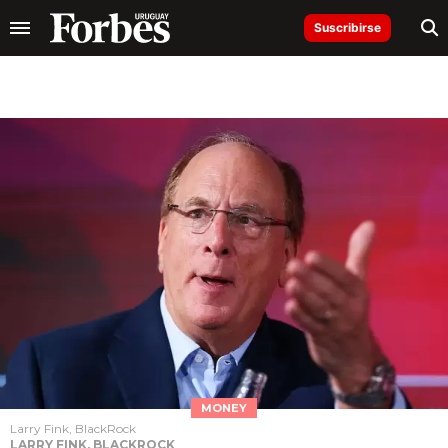
Suscribirse
MONEY
Larry Fink, BlackRock
LARRY FINK, BLACKROCK