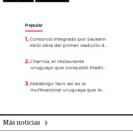
Popular
1.
Consorcio integrado por Saceem
inició obra del primer viaducto de
los Accesos Este a Montevideo;
inversión total asciende a US$ 54
2.
Charrúa, el restaurante
millones
uruguayo que conquistó Madrid:
sirve 300 cubiertos diarios, agota
reservas con un mes de
3.
Malabrigo Yarn: así es la
anticipación y prepara apertura
multinacional uruguaya que le
da de tejer al mundo
Más noticias