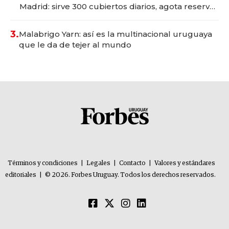
Madrid: sirve 300 cubiertos diarios, agota reservas
con un mes de anticipación y prepara apertura
3.
Malabrigo Yarn: así es la multinacional uruguaya
que le da de tejer al mundo
Términos y condiciones
|
Legales
|
Contacto
|
Valores y estándares
editoriales
|
© 2026. Forbes Uruguay. Todos los derechos reservados.