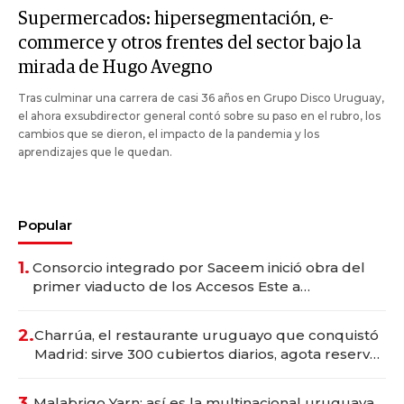
Supermercados: hipersegmentación, e-
commerce y otros frentes del sector bajo la
mirada de Hugo Avegno
Tras culminar una carrera de casi 36 años en Grupo Disco Uruguay,
el ahora exsubdirector general contó sobre su paso en el rubro, los
cambios que se dieron, el impacto de la pandemia y los
aprendizajes que le quedan.
Popular
1.
Consorcio integrado por Saceem inició obra del
primer viaducto de los Accesos Este a
Montevideo; inversión total asciende a US$ 54
millones
2.
Charrúa, el restaurante uruguayo que conquistó
Madrid: sirve 300 cubiertos diarios, agota reservas
con un mes de anticipación y prepara apertura
3.
Malabrigo Yarn: así es la multinacional uruguaya