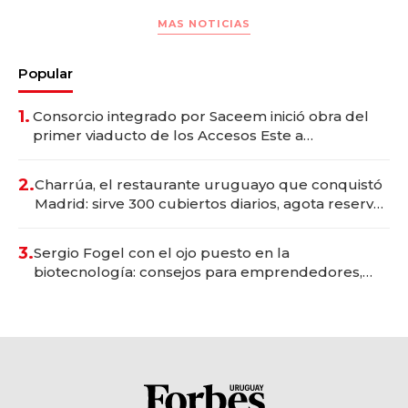
MAS NOTICIAS
Popular
1.
Consorcio integrado por Saceem inició obra del
primer viaducto de los Accesos Este a
Montevideo; inversión total asciende a US$ 54
millones
2.
Charrúa, el restaurante uruguayo que conquistó
Madrid: sirve 300 cubiertos diarios, agota reservas
con un mes de anticipación y prepara apertura
3.
Sergio Fogel con el ojo puesto en la
biotecnología: consejos para emprendedores,
oportunidades de inversión y el rol de la IA