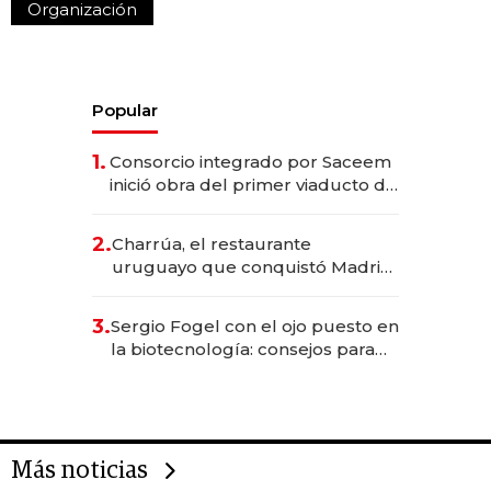
Organización
Popular
1.
Consorcio integrado por Saceem
inició obra del primer viaducto de
los Accesos Este a Montevideo;
inversión total asciende a US$ 54
2.
Charrúa, el restaurante
millones
uruguayo que conquistó Madrid:
sirve 300 cubiertos diarios, agota
reservas con un mes de
3.
Sergio Fogel con el ojo puesto en
anticipación y prepara apertura
la biotecnología: consejos para
emprendedores, oportunidades
de inversión y el rol de la IA
Más noticias