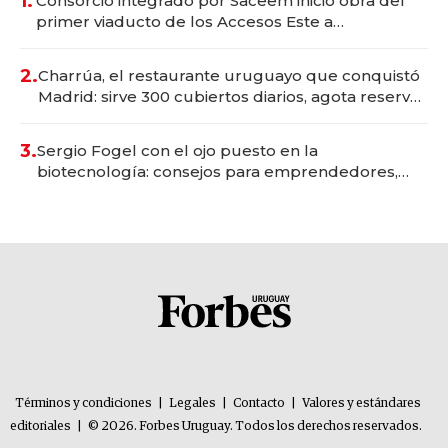
1.
Consorcio integrado por Saceem inició obra del
primer viaducto de los Accesos Este a
Montevideo; inversión total asciende a US$ 54
millones
2.
Charrúa, el restaurante uruguayo que conquistó
Madrid: sirve 300 cubiertos diarios, agota reservas
con un mes de anticipación y prepara apertura
3.
Sergio Fogel con el ojo puesto en la
biotecnología: consejos para emprendedores,
oportunidades de inversión y el rol de la IA
Términos y condiciones
|
Legales
|
Contacto
|
Valores y estándares
editoriales
|
© 2026. Forbes Uruguay. Todos los derechos reservados.