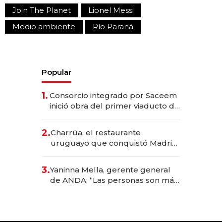
Join The Planet
Lionel Messi
Medio ambiente
Río Paraná
Popular
1.
Consorcio integrado por Saceem
inició obra del primer viaducto de
los Accesos Este a Montevideo;
inversión total asciende a US$ 54
2.
Charrúa, el restaurante
millones
uruguayo que conquistó Madrid:
sirve 300 cubiertos diarios, agota
reservas con un mes de
3.
Yaninna Mella, gerente general
anticipación y prepara apertura
de ANDA: “Las personas son más
importantes que los problemas”