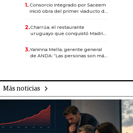
1.
Consorcio integrado por Saceem
inició obra del primer viaducto de
los Accesos Este a Montevideo;
inversión total asciende a US$ 54
2.
Charrúa, el restaurante
millones
uruguayo que conquistó Madrid:
sirve 300 cubiertos diarios, agota
reservas con un mes de
3.
Yaninna Mella, gerente general
anticipación y prepara apertura
de ANDA: “Las personas son más
importantes que los problemas”
Más noticias