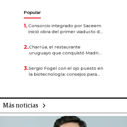
Popular
1.
Consorcio integrado por Saceem
inició obra del primer viaducto de
los Accesos Este a Montevideo;
inversión total asciende a US$ 54
2.
Charrúa, el restaurante
millones
uruguayo que conquistó Madrid:
sirve 300 cubiertos diarios, agota
reservas con un mes de
3.
Sergio Fogel con el ojo puesto en
anticipación y prepara apertura
la biotecnología: consejos para
emprendedores, oportunidades
de inversión y el rol de la IA
Más noticias