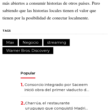
más abiertos a consumir historias de otros países. Pero
sabiendo que las historias locales tienen el valor que
tienen por la posibilidad de conectar localmente.
TAGS
Max
Negocio
streaming
Warner Bros. Discovery
Popular
1.
Consorcio integrado por Saceem
inició obra del primer viaducto de
los Accesos Este a Montevideo;
inversión total asciende a US$ 54
2.
Charrúa, el restaurante
millones
uruguayo que conquistó Madrid: