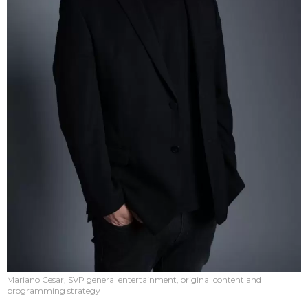
Mariano Cesar, SVP general entertainment, original content and
programming strategy