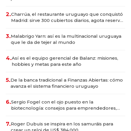
Montevideo; inversión total asciende a US$ 54
millones
2.
Charrúa, el restaurante uruguayo que conquistó
Madrid: sirve 300 cubiertos diarios, agota reservas
con un mes de anticipación y prepara apertura
3.
Malabrigo Yarn: así es la multinacional uruguaya
que le da de tejer al mundo
4.
Así es el equipo gerencial de Balanz: misiones,
hobbies y metas para este año
5.
De la banca tradicional a Finanzas Abiertas: cómo
avanza el sistema financiero uruguayo
6.
Sergio Fogel con el ojo puesto en la
biotecnología: consejos para emprendedores,
oportunidades de inversión y el rol de la IA
7.
Roger Dubuis se inspira en los samuráis para
crear un reloj de US$ 384.000