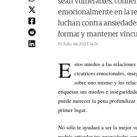
sean vulnerables, confíen
emocionalmente en la re
luchan contra ansiedade
formar y mantener vínculo
10 Julio de 2023 14.01
E
stos miedos a las relaciones
cicatrices emocionales, ins
sobre uno mismo y las relac
etiquetan sus miedos e inseguridad
puede merecer la pena profundizar 
primer lugar.
No sólo te ayudará a ser la mejor v
podrás articular tus necesidades co