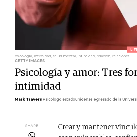
LIF
psicología, intimidad, salud mental, intimidad, relación, relaciones
GETTY IMAGES
Psicología y amor: Tres f
intimidad
Mark Travers
Psicólogo estadounidense egresado de la Universid
SHARE
Crear y mantener vínculo