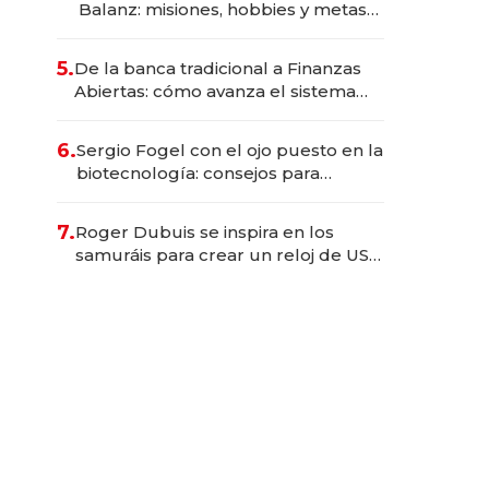
Balanz: misiones, hobbies y metas
para este año
5.
De la banca tradicional a Finanzas
Abiertas: cómo avanza el sistema
financiero uruguayo
6.
Sergio Fogel con el ojo puesto en la
biotecnología: consejos para
emprendedores, oportunidades de
inversión y el rol de la IA
7.
Roger Dubuis se inspira en los
samuráis para crear un reloj de US$
384.000