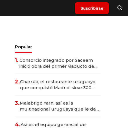
Suscribirse
Popular
1.
Consorcio integrado por Saceem
inició obra del primer viaducto de
los Accesos Este a Montevideo;
inversión total asciende a US$ 54
2.
Charrúa, el restaurante uruguayo
millones
que conquistó Madrid: sirve 300
cubiertos diarios, agota reservas
con un mes de anticipación y
3.
Malabrigo Yarn: así es la
prepara apertura
multinacional uruguaya que le da
de tejer al mundo
4.
Así es el equipo gerencial de