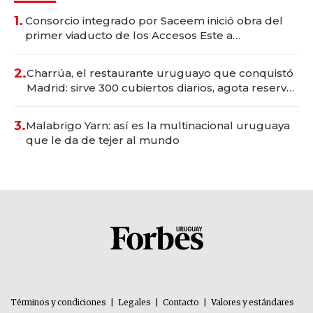
1.
Consorcio integrado por Saceem inició obra del
primer viaducto de los Accesos Este a
Montevideo; inversión total asciende a US$ 54
millones
2.
Charrúa, el restaurante uruguayo que conquistó
Madrid: sirve 300 cubiertos diarios, agota reservas
con un mes de anticipación y prepara apertura
3.
Malabrigo Yarn: así es la multinacional uruguaya
que le da de tejer al mundo
Términos y condiciones
|
Legales
|
Contacto
|
Valores y estándares