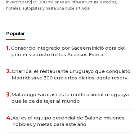
invertirán US$ 65.000 millones en infraestructura: estadios,
hoteles, autopistas y hasta una nube artificial.
Popular
1.
Consorcio integrado por Saceem inició obra del
primer viaducto de los Accesos Este a
Montevideo; inversión total asciende a US$ 54
millones
2.
Charrúa, el restaurante uruguayo que conquistó
Madrid: sirve 300 cubiertos diarios, agota reservas
con un mes de anticipación y prepara apertura
3.
Malabrigo Yarn: así es la multinacional uruguaya
que le da de tejer al mundo
4.
Así es el equipo gerencial de Balanz: misiones,
hobbies y metas para este año