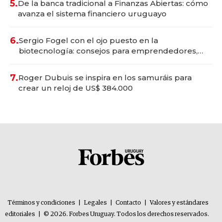
5.
De la banca tradicional a Finanzas Abiertas: cómo
avanza el sistema financiero uruguayo
6.
Sergio Fogel con el ojo puesto en la
biotecnología: consejos para emprendedores,
oportunidades de inversión y el rol de la IA
7.
Roger Dubuis se inspira en los samuráis para
crear un reloj de US$ 384.000
Términos y condiciones
|
Legales
|
Contacto
|
Valores y estándares
editoriales
|
© 2026. Forbes Uruguay. Todos los derechos reservados.