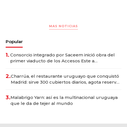
MAS NOTICIAS
Popular
1.
Consorcio integrado por Saceem inició obra del
primer viaducto de los Accesos Este a
Montevideo; inversión total asciende a US$ 54
millones
2.
Charrúa, el restaurante uruguayo que conquistó
Madrid: sirve 300 cubiertos diarios, agota reservas
con un mes de anticipación y prepara apertura
3.
Malabrigo Yarn: así es la multinacional uruguaya
que le da de tejer al mundo