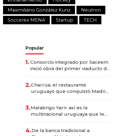
Maximiliano González Kunz
Neutron
Soccerex MENA
Startup
TECH
Popular
1.
Consorcio integrado por Saceem
inició obra del primer viaducto de
los Accesos Este a Montevideo;
inversión total asciende a US$ 54
2.
Charrúa, el restaurante
millones
uruguayo que conquistó Madrid:
sirve 300 cubiertos diarios, agota
reservas con un mes de
3.
Malabrigo Yarn: así es la
anticipación y prepara apertura
multinacional uruguaya que le
da de tejer al mundo
4.
De la banca tradicional a