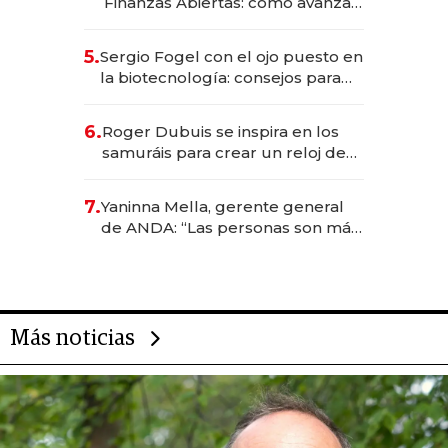
Finanzas Abiertas: cómo avanza
el sistema financiero uruguayo
5.
Sergio Fogel con el ojo puesto en
la biotecnología: consejos para
emprendedores, oportunidades
de inversión y el rol de la IA
6.
Roger Dubuis se inspira en los
samuráis para crear un reloj de
US$ 384.000
7.
Yaninna Mella, gerente general
de ANDA: “Las personas son más
importantes que los problemas”
Más noticias