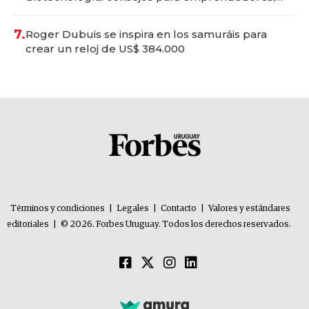
oportunidades de inversión y el rol de la IA
7.
Roger Dubuis se inspira en los samuráis para
crear un reloj de US$ 384.000
Términos y condiciones
|
Legales
|
Contacto
|
Valores y estándares
editoriales
|
© 2026. Forbes Uruguay. Todos los derechos reservados.