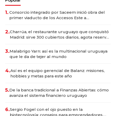
Popular
1.
Consorcio integrado por Saceem inició obra del
primer viaducto de los Accesos Este a
Montevideo; inversión total asciende a US$ 54
millones
2.
Charrúa, el restaurante uruguayo que conquistó
Madrid: sirve 300 cubiertos diarios, agota reservas
con un mes de anticipación y prepara apertura
3.
Malabrigo Yarn: así es la multinacional uruguaya
que le da de tejer al mundo
4.
Así es el equipo gerencial de Balanz: misiones,
hobbies y metas para este año
5.
De la banca tradicional a Finanzas Abiertas: cómo
avanza el sistema financiero uruguayo
6.
Sergio Fogel con el ojo puesto en la
biotecnología: consejos para emprendedores,