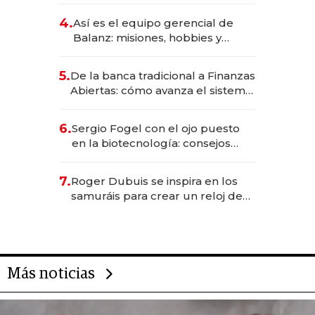
4.
Así es el equipo gerencial de
Balanz: misiones, hobbies y
metas para este año
5.
De la banca tradicional a Finanzas
Abiertas: cómo avanza el sistema
financiero uruguayo
6.
Sergio Fogel con el ojo puesto
en la biotecnología: consejos
para emprendedores,
oportunidades de inversión y el
7.
Roger Dubuis se inspira en los
rol de la IA
samuráis para crear un reloj de
US$ 384.000
Más noticias