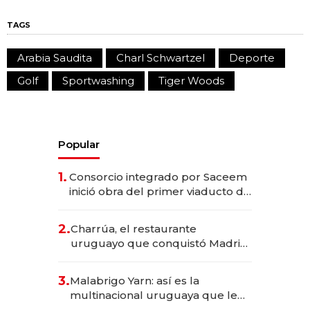
TAGS
Arabia Saudita
Charl Schwartzel
Deporte
Golf
Sportwashing
Tiger Woods
Popular
1.
Consorcio integrado por Saceem
inició obra del primer viaducto de
los Accesos Este a Montevideo;
inversión total asciende a US$ 54
2.
Charrúa, el restaurante
millones
uruguayo que conquistó Madrid:
sirve 300 cubiertos diarios, agota
reservas con un mes de
3.
Malabrigo Yarn: así es la
anticipación y prepara apertura
multinacional uruguaya que le
da de tejer al mundo