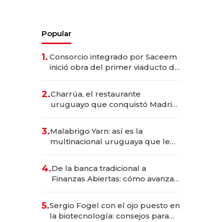
Popular
1.
Consorcio integrado por Saceem
inició obra del primer viaducto de
los Accesos Este a Montevideo;
inversión total asciende a US$ 54
2.
Charrúa, el restaurante
millones
uruguayo que conquistó Madrid:
sirve 300 cubiertos diarios, agota
reservas con un mes de
3.
Malabrigo Yarn: así es la
anticipación y prepara apertura
multinacional uruguaya que le
da de tejer al mundo
4.
De la banca tradicional a
Finanzas Abiertas: cómo avanza
el sistema financiero uruguayo
5.
Sergio Fogel con el ojo puesto en
la biotecnología: consejos para