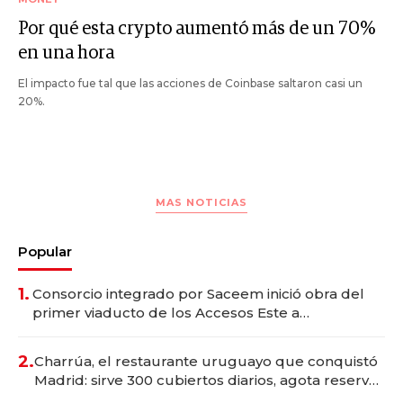
Por qué esta crypto aumentó más de un 70%
en una hora
El impacto fue tal que las acciones de Coinbase saltaron casi un
20%.
MAS NOTICIAS
Popular
1.
Consorcio integrado por Saceem inició obra del
primer viaducto de los Accesos Este a
Montevideo; inversión total asciende a US$ 54
millones
2.
Charrúa, el restaurante uruguayo que conquistó
Madrid: sirve 300 cubiertos diarios, agota reservas
con un mes de anticipación y prepara apertura