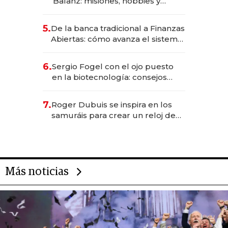
Balanz: misiones, hobbies y
metas para este año
5.
De la banca tradicional a Finanzas
Abiertas: cómo avanza el sistema
financiero uruguayo
6.
Sergio Fogel con el ojo puesto
en la biotecnología: consejos
para emprendedores,
oportunidades de inversión y el
7.
Roger Dubuis se inspira en los
rol de la IA
samuráis para crear un reloj de
US$ 384.000
Más noticias