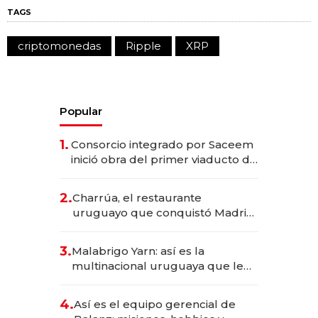
TAGS
criptomonedas
Ripple
XRP
Popular
1.
Consorcio integrado por Saceem
inició obra del primer viaducto de
los Accesos Este a Montevideo;
inversión total asciende a US$ 54
2.
Charrúa, el restaurante
millones
uruguayo que conquistó Madrid:
sirve 300 cubiertos diarios, agota
reservas con un mes de
3.
Malabrigo Yarn: así es la
anticipación y prepara apertura
multinacional uruguaya que le
da de tejer al mundo
4.
Así es el equipo gerencial de