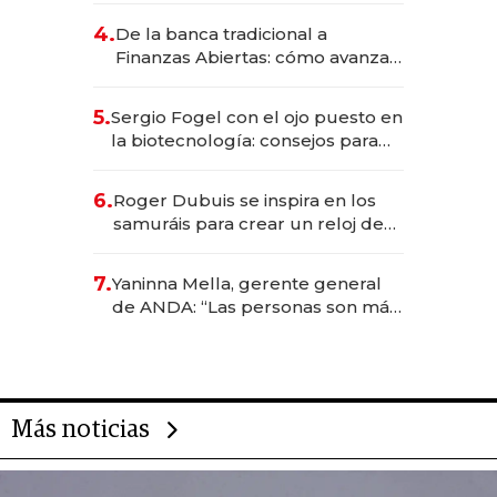
4.
De la banca tradicional a
Finanzas Abiertas: cómo avanza
el sistema financiero uruguayo
5.
Sergio Fogel con el ojo puesto en
la biotecnología: consejos para
emprendedores, oportunidades
de inversión y el rol de la IA
6.
Roger Dubuis se inspira en los
samuráis para crear un reloj de
US$ 384.000
7.
Yaninna Mella, gerente general
de ANDA: “Las personas son más
importantes que los problemas”
Más noticias