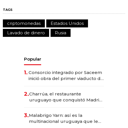
TAGS
criptomonedas
Estados Unidos
Lavado de dinero
Rusia
Popular
1.
Consorcio integrado por Saceem
inició obra del primer viaducto de
los Accesos Este a Montevideo;
inversión total asciende a US$ 54
2.
Charrúa, el restaurante
millones
uruguayo que conquistó Madrid:
sirve 300 cubiertos diarios, agota
reservas con un mes de
3.
Malabrigo Yarn: así es la
anticipación y prepara apertura
multinacional uruguaya que le
da de tejer al mundo