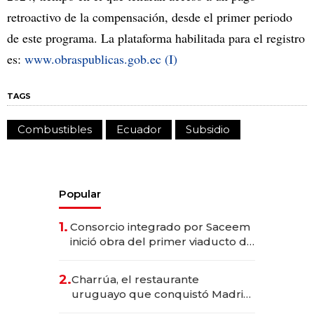
retroactivo de la compensación, desde el primer periodo
de este programa. La plataforma habilitada para el registro
es:
www.obraspublicas.gob.ec
(I)
TAGS
Combustibles
Ecuador
Subsidio
Popular
1.
Consorcio integrado por Saceem
inició obra del primer viaducto de
los Accesos Este a Montevideo;
inversión total asciende a US$ 54
2.
Charrúa, el restaurante
millones
uruguayo que conquistó Madrid:
sirve 300 cubiertos diarios, agota