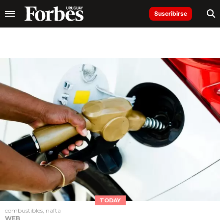
Suscribirse
TODAY
combustibles, nafta
WEB